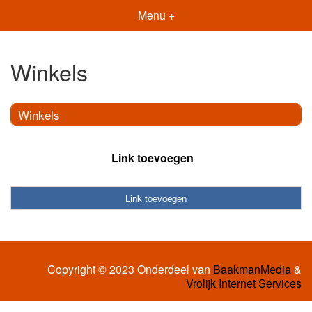
Menu +
Winkels
Winkels
Link toevoegen
Link toevoegen
Copyright © 2023 Onderdeel van
BaakmanMedia
&
Vrolijk Internet Services